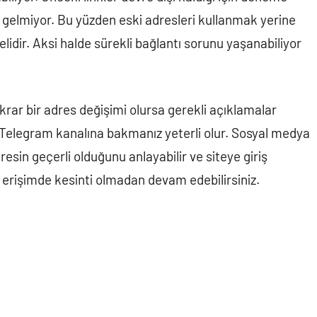
 gelmiyor. Bu yüzden eski adresleri kullanmak yerine
elidir. Aksi halde sürekli bağlantı sorunu yaşanabiliyor
krar bir adres değişimi olursa gerekli açıklamalar
 Telegram kanalına bakmanız yeterli olur. Sosyal medya
resin geçerli olduğunu anlayabilir ve siteye giriş
 erişimde kesinti olmadan devam edebilirsiniz.