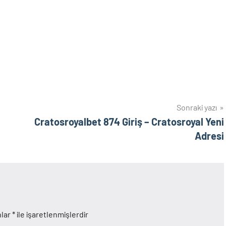
Sonraki yazı
Cratosroyalbet 874 Giriş – Cratosroyal Yeni
Adresi
nlar
*
ile işaretlenmişlerdir