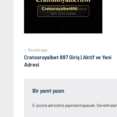
Yazı
Önceki yazı
Cratosroyalbet 897 Giriş | Aktif ve Yeni
gezinmesi
Adresi
Bir yanıt yazın
E-posta adresiniz yayınlanmayacak.
Gerekli ala