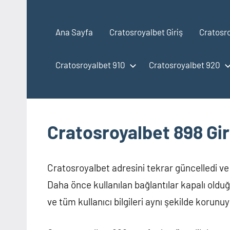
İçeriğe
geç
Ana Sayfa
Cratosroyalbet Giriş
Cratosr
Cratosroyalbet 910
Cratosroyalbet 920
Cratosroyalbet 898 Gir
Cratosroyalbet adresini tekrar güncelledi ve
Daha önce kullanılan bağlantılar kapalı oldu
ve tüm kullanıcı bilgileri aynı şekilde korunu