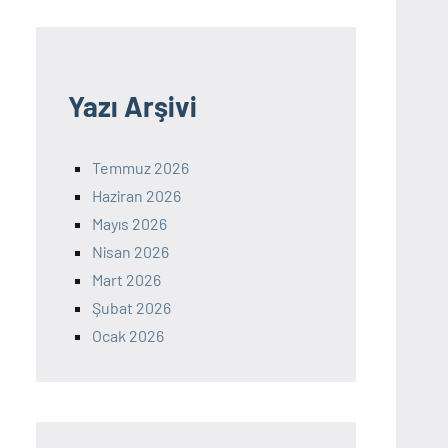
Yazı Arşivi
Temmuz 2026
Haziran 2026
Mayıs 2026
Nisan 2026
Mart 2026
Şubat 2026
Ocak 2026