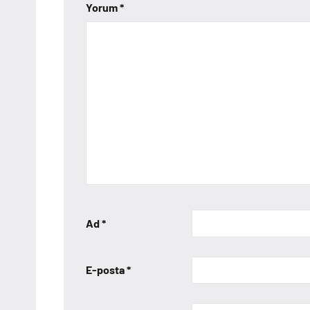
Yorum
*
Ad
*
E-posta
*