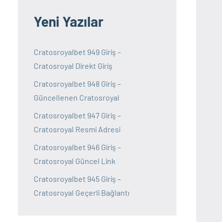
Yeni Yazılar
Cratosroyalbet 949 Giriş –
Cratosroyal Direkt Giriş
Cratosroyalbet 948 Giriş –
Güncellenen Cratosroyal
Cratosroyalbet 947 Giriş –
Cratosroyal Resmi Adresi
Cratosroyalbet 946 Giriş –
Cratosroyal Güncel Link
Cratosroyalbet 945 Giriş –
Cratosroyal Geçerli Bağlantı