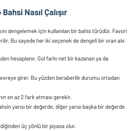
Bahsi Nasıl Çalışır
ını dengelemek için kullanılan bir bahis türüdür. Favori
ilir. Bu sayede her iki seçenek de dengeli bir oran alır.
en hesaplanır. Gol farkı net bir kazanan ya da
 devreye girer. Bu yüzden beraberlik durumu ortadan
ın en az 2 fark atması gerekir.
hsin yarısı bir değerde, diğer yarısı başka bir değerde
iğinden üç yönlü bir piyasa olur.