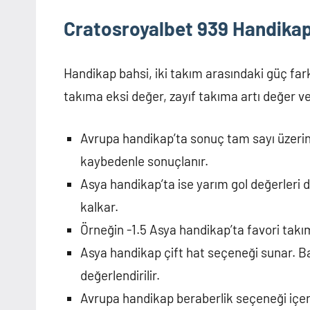
Cratosroyalbet 939 Handikap 
Handikap bahsi, iki takım arasındaki güç fark
takıma eksi değer, zayıf takıma artı değer ver
Avrupa handikap’ta sonuç tam sayı üzerind
kaybedenle sonuçlanır.
Asya handikap’ta ise yarım gol değerleri
kalkar.
Örneğin -1.5 Asya handikap’ta favori takım
Asya handikap çift hat seçeneği sunar. Ba
değerlendirilir.
Avrupa handikap beraberlik seçeneği içerd