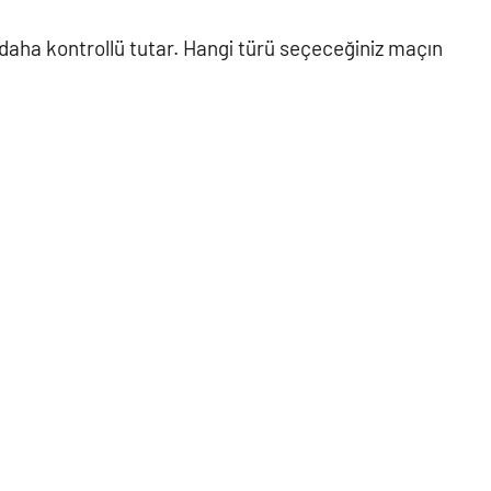
ki daha kontrollü tutar. Hangi türü seçeceğiniz maçın