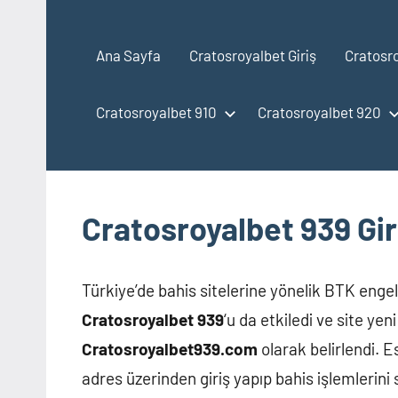
İçeriğe
geç
Ana Sayfa
Cratosroyalbet Giriş
Cratosr
Cratosroyalbet 910
Cratosroyalbet 920
Cratosroyalbet 939 Giri
Türkiye’de bahis sitelerine yönelik BTK enge
Cratosroyalbet 939
‘u da etkiledi ve site y
Cratosroyalbet939.com
olarak belirlendi. E
adres üzerinden giriş yapıp bahis işlemleri