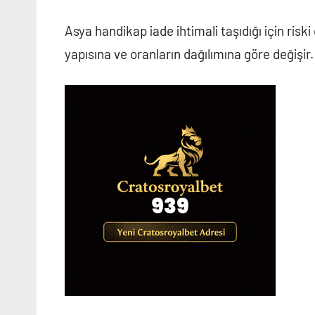
Asya handikap iade ihtimali taşıdığı için ris
yapısına ve oranların dağılımına göre değişir.