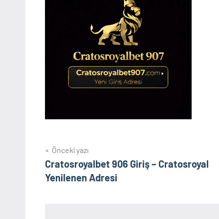
Yazı
Önceki yazı
Cratosroyalbet 906 Giriş – Cratosroyal
gezinmesi
Yenilenen Adresi