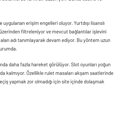
uygulanan erişim engelleri oluyor. Yurtdışı lisanslı
rı üzerinden filtreleniyor ve mevcut bağlantılar işlevini
ir alan adı tanımlayarak devam ediyor. Bu yöntem uzun
 durumda.
da daha fazla hareket görülüyor. Slot oyunları yoğun
nda kalmıyor. Özellikle rulet masaları akşam saatlerinde
geçiş yapmak zor olmadığı için site içinde dolaşmak