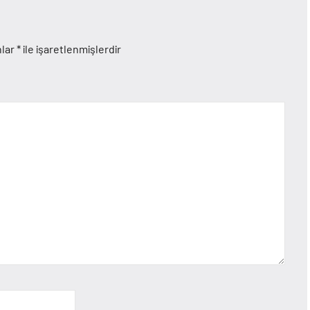
nlar
*
ile işaretlenmişlerdir