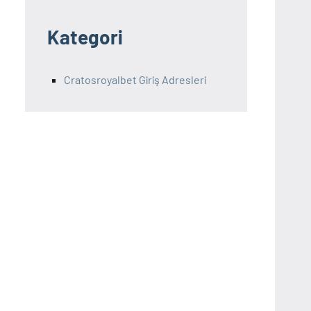
Kategori
Cratosroyalbet Giriş Adresleri