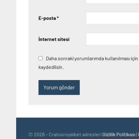
E-posta
*
İnternet sitesi
Daha sonraki yorumlarımda kullanılması için
kaydedilsin.
© 2026 – Cratosroyalbet adresleri
Gizlilik Politikası
|