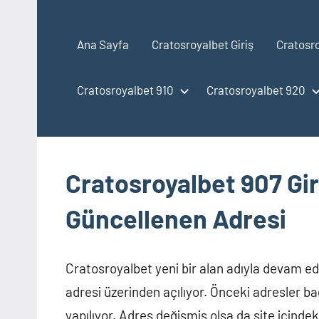
İçeriğe
geç
Ana Sayfa
Cratosroyalbet Giriş
Cratosr
Cratosroyalbet 910
Cratosroyalbet 920
Cratosroyalbet 907 Gir
Güncellenen Adresi
Cratosroyalbet yeni bir alan adıyla devam e
adresi üzerinden açılıyor. Önceki adresler ba
yapılıyor. Adres değişmiş olsa da site içindek