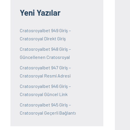
Yeni Yazılar
Cratosroyalbet 949 Giriş –
Cratosroyal Direkt Giriş
Cratosroyalbet 948 Giriş –
Güncellenen Cratosroyal
Cratosroyalbet 947 Giriş –
Cratosroyal Resmi Adresi
Cratosroyalbet 946 Giriş –
Cratosroyal Güncel Link
Cratosroyalbet 945 Giriş –
Cratosroyal Geçerli Bağlantı