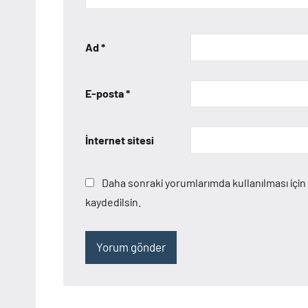
Ad
*
E-posta
*
İnternet sitesi
Daha sonraki yorumlarımda kullanılması için
kaydedilsin.