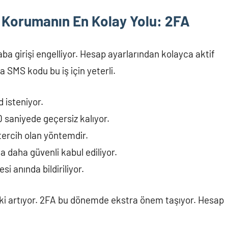
 Korumanın En Kolay Yolu: 2FA
aba girişi engelliyor. Hesap ayarlarından kolayca aktif
a SMS kodu bu iş için yeterli.
d isteniyor.
0 saniyede geçersiz kalıyor.
ercih olan yöntemdir.
 daha güvenli kabul ediliyor.
 anında bildiriliyor.
iski artıyor. 2FA bu dönemde ekstra önem taşıyor. Hesap