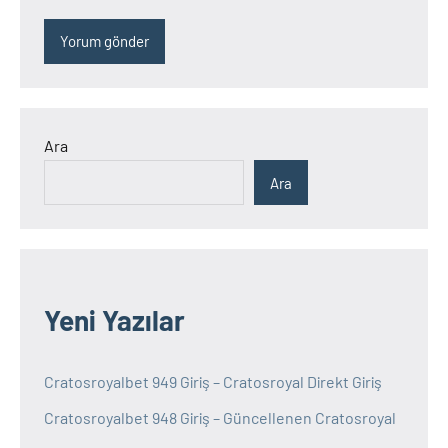
Ara
Ara
Yeni Yazılar
Cratosroyalbet 949 Giriş – Cratosroyal Direkt Giriş
Cratosroyalbet 948 Giriş – Güncellenen Cratosroyal