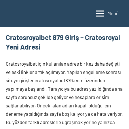
İçeriğe
geç
Menü
Cratosroyalbet 879 Giriş – Cratosroyal
Yeni Adresi
Cratosroyalbet için kullanılan adres bir kez daha değişti
ve eski linkler artık açılmıyor. Yapılan engelleme sonrası
siteye girişler cratosroyalbet879.com üzerinden
yapılmaya başlandı. Tarayıcıya bu adres yazıldığında ana
sayfa sorunsuz şekilde geliyor ve hesaplara erişim
sağlanabiliyor. Önceki alan adları kapalı olduğu için
deneme yapıldığında sayfa boş kalıyor ya da hata veriyor.
Bu yüzden farklı adreslerle uğraşmak yerine yalnızca