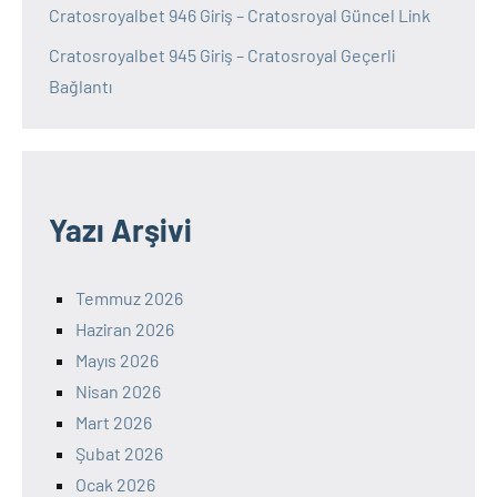
Cratosroyalbet 946 Giriş – Cratosroyal Güncel Link
Cratosroyalbet 945 Giriş – Cratosroyal Geçerli
Bağlantı
Yazı Arşivi
Temmuz 2026
Haziran 2026
Mayıs 2026
Nisan 2026
Mart 2026
Şubat 2026
Ocak 2026