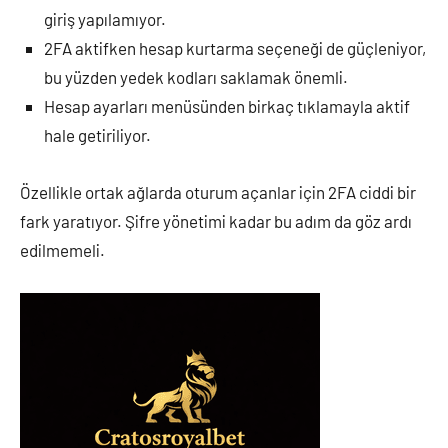
giriş yapılamıyor.
2FA aktifken hesap kurtarma seçeneği de güçleniyor,
bu yüzden yedek kodları saklamak önemli.
Hesap ayarları menüsünden birkaç tıklamayla aktif
hale getiriliyor.
Özellikle ortak ağlarda oturum açanlar için 2FA ciddi bir
fark yaratıyor. Şifre yönetimi kadar bu adım da göz ardı
edilmemeli.