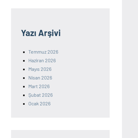
Yazı Arşivi
Temmuz 2026
Haziran 2026
Mayıs 2026
Nisan 2026
Mart 2026
Şubat 2026
Ocak 2026