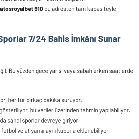
atosroyalbet 910
bu adresten tam kapasiteyle
 Sporlar 7/24 Bahis İmkânı Sunar
ğil. Bu yüzden gece yarısı veya sabah erken saatlerde
yor, her tur birkaç dakika sürüyor.
 gösteriliyor, bu veriler üzerinden tahmin yapılabiliyor.
a sanal sporlar devreye giriyor.
bol ve at yarışı aynı kupona eklenebiliyor.