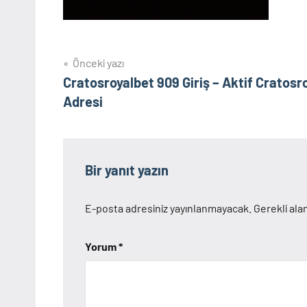
Yazı
Önceki yazı
Cratosroyalbet 909 Giriş – Aktif Cratosr
gezinmesi
Adresi
Bir yanıt yazın
E-posta adresiniz yayınlanmayacak.
Gerekli ala
Yorum
*