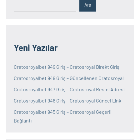
Ara
Yeni Yazılar
Cratosroyalbet 949 Giriş – Cratosroyal Direkt Giriş
Cratosroyalbet 948 Giriş – Güncellenen Cratosroyal
Cratosroyalbet 947 Giriş – Cratosroyal Resmi Adresi
Cratosroyalbet 946 Giriş – Cratosroyal Güncel Link
Cratosroyalbet 945 Giriş – Cratosroyal Geçerli
Bağlantı