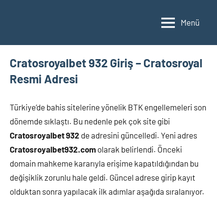
İçeriğe
geç
Menü
Cratosroyalbet 932 Giriş – Cratosroyal
Resmi Adresi
Türkiye’de bahis sitelerine yönelik BTK engellemeleri son
dönemde sıklaştı. Bu nedenle pek çok site gibi
Cratosroyalbet 932
de adresini güncelledi. Yeni adres
Cratosroyalbet932.com
olarak belirlendi. Önceki
domain mahkeme kararıyla erişime kapatıldığından bu
değişiklik zorunlu hale geldi. Güncel adrese girip kayıt
olduktan sonra yapılacak ilk adımlar aşağıda sıralanıyor.