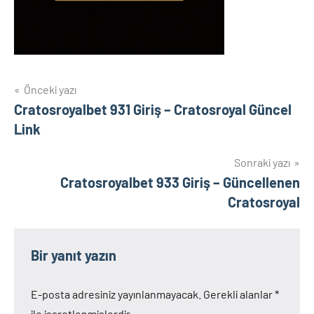
Yazı
Önceki yazı
Cratosroyalbet 931 Giriş – Cratosroyal Güncel
gezinmesi
Link
Sonraki yazı
Cratosroyalbet 933 Giriş – Güncellenen
Cratosroyal
Bir yanıt yazın
E-posta adresiniz yayınlanmayacak.
Gerekli alanlar
*
ile işaretlenmişlerdir