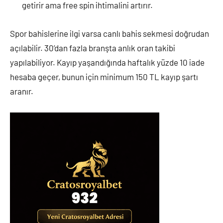
getirir ama free spin ihtimalini artırır.
Spor bahislerine ilgi varsa canlı bahis sekmesi doğrudan
açılabilir. 30’dan fazla branşta anlık oran takibi
yapılabiliyor. Kayıp yaşandığında haftalık yüzde 10 iade
hesaba geçer, bunun için minimum 150 TL kayıp şartı
aranır.