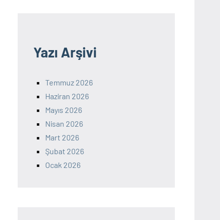
Yazı Arşivi
Temmuz 2026
Haziran 2026
Mayıs 2026
Nisan 2026
Mart 2026
Şubat 2026
Ocak 2026