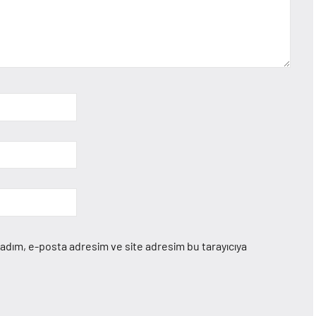
 adım, e-posta adresim ve site adresim bu tarayıcıya