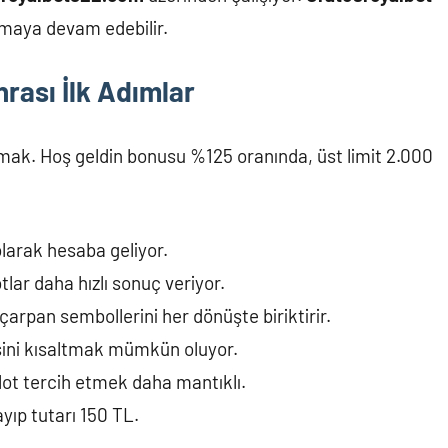
amaya devam edebilir.
rası İlk Adımlar
rmak. Hoş geldin bonusu %125 oranında, üst limit 2.000
larak hesaba geliyor.
tlar daha hızlı sonuç veriyor.
arpan sembollerini her dönüşte biriktirir.
ini kısaltmak mümkün oluyor.
lot tercih etmek daha mantıklı.
yıp tutarı 150 TL.