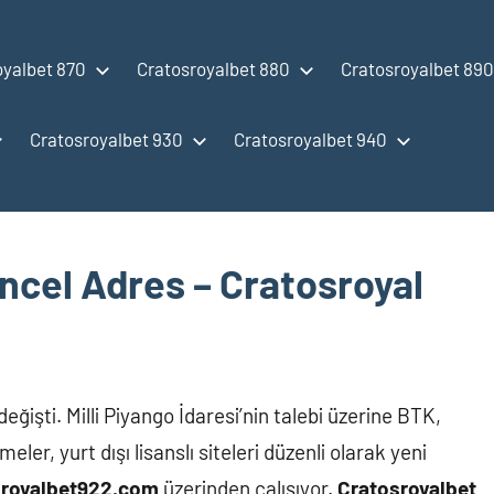
oyalbet 870
Cratosroyalbet 880
Cratosroyalbet 890
Cratosroyalbet 930
Cratosroyalbet 940
ncel Adres – Cratosroyal
ğişti. Milli Piyango İdaresi’nin talebi üzerine BTK,
ler, yurt dışı lisanslı siteleri düzenli olarak yeni
sroyalbet922.com
üzerinden çalışıyor.
Cratosroyalbet