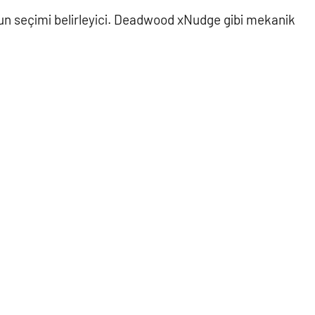
un seçimi belirleyici. Deadwood xNudge gibi mekanik