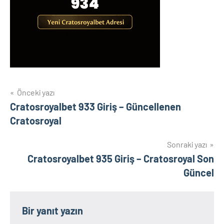
Yazı
Önceki yazı
Cratosroyalbet 933 Giriş – Güncellenen
gezinmesi
Cratosroyal
Sonraki yazı
Cratosroyalbet 935 Giriş – Cratosroyal Son
Güncel
Bir yanıt yazın