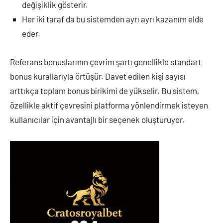
değişiklik gösterir.
Her iki taraf da bu sistemden ayrı ayrı kazanım elde
eder.
Referans bonuslarının çevrim şartı genellikle standart
bonus kurallarıyla örtüşür. Davet edilen kişi sayısı
arttıkça toplam bonus birikimi de yükselir. Bu sistem,
özellikle aktif çevresini platforma yönlendirmek isteyen
kullanıcılar için avantajlı bir seçenek oluşturuyor.