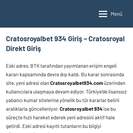
İçeriğe
geç
Menü
Cratosroyalbet 934 Giriş – Cratosroyal
Direkt Giriş
Eski adres, BTK tarafından yayımlanan erişim engeli
kararı kapsamında devre dışı kaldı. Bu karar sonrasında
site, yeni adresi olan
Cratosroyalbet934.com
üzerinden
kullanıcılara ulaşmaya devam ediyor. Türkiye’de lisanssız
yabancı kumar sitelerine yönelik bu tür kararlar belirli
aralıklarla güncelleniyor.
Cratosroyalbet 934
ise bu
süreçte hızlı hareket ederek yeni adresini aktif hale
getirdi. Eski adresi kayıtlı tutanların bu bilgiyi