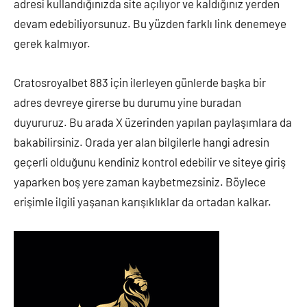
adresi kullandığınızda site açılıyor ve kaldığınız yerden
devam edebiliyorsunuz. Bu yüzden farklı link denemeye
gerek kalmıyor.
Cratosroyalbet 883 için ilerleyen günlerde başka bir
adres devreye girerse bu durumu yine buradan
duyururuz. Bu arada X üzerinden yapılan paylaşımlara da
bakabilirsiniz. Orada yer alan bilgilerle hangi adresin
geçerli olduğunu kendiniz kontrol edebilir ve siteye giriş
yaparken boş yere zaman kaybetmezsiniz. Böylece
erişimle ilgili yaşanan karışıklıklar da ortadan kalkar.