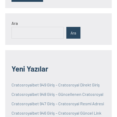
Ara
Ara
Yeni Yazılar
Cratosroyalbet 949 Giriş – Cratosroyal Direkt Giriş
Cratosroyalbet 948 Giriş – Güncellenen Cratosroyal
Cratosroyalbet 947 Giriş – Cratosroyal Resmi Adresi
Cratosroyalbet 946 Giriş – Cratosroyal Güncel Link