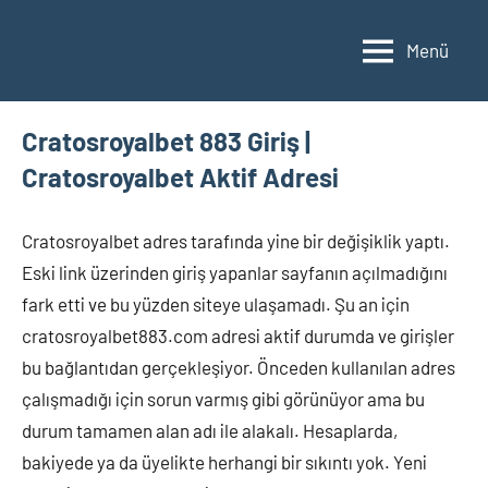
İçeriğe
geç
Menü
Cratosroyalbet 883 Giriş |
Cratosroyalbet Aktif Adresi
Cratosroyalbet adres tarafında yine bir değişiklik yaptı.
Eski link üzerinden giriş yapanlar sayfanın açılmadığını
fark etti ve bu yüzden siteye ulaşamadı. Şu an için
cratosroyalbet883.com adresi aktif durumda ve girişler
bu bağlantıdan gerçekleşiyor. Önceden kullanılan adres
çalışmadığı için sorun varmış gibi görünüyor ama bu
durum tamamen alan adı ile alakalı. Hesaplarda,
bakiyede ya da üyelikte herhangi bir sıkıntı yok. Yeni