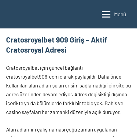
İçeriğe
geç
Menü
Cratosroyalbet 909 Giriş – Aktif
Cratosroyal Adresi
Cratosroyalbet için güncel bağlantı
cratosroyalbet909.com olarak paylaşıldı. Daha önce
kullanılan alan adları şu an erişim sağlamadığı için site bu
adres üzerinden devam ediyor. Adres değişikliği dışında
içerikte ya da bölümlerde farklı bir tablo yok. Bahis ve
casino sayfaları her zamanki düzeniyle açık duruyor.
Alan adlarının çalışmaması çoğu zaman uygulanan