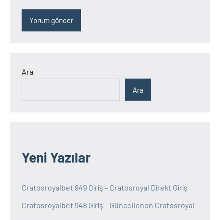
Ara
Ara
Yeni Yazılar
Cratosroyalbet 949 Giriş – Cratosroyal Direkt Giriş
Cratosroyalbet 948 Giriş – Güncellenen Cratosroyal