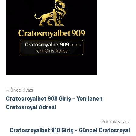
Yazı
Önceki yazı
Cratosroyalbet 908 Giriş – Yenilenen
gezinmesi
Cratosroyal Adresi
Sonraki yazı
Cratosroyalbet 910 Giriş – Güncel Cratosroyal