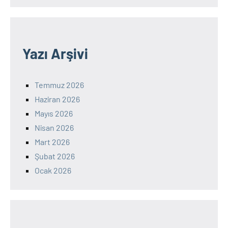
Yazı Arşivi
Temmuz 2026
Haziran 2026
Mayıs 2026
Nisan 2026
Mart 2026
Şubat 2026
Ocak 2026