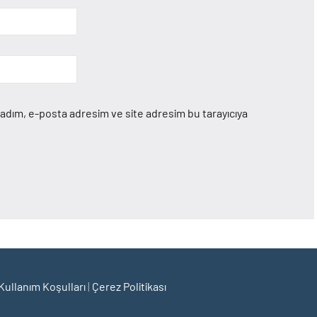
 adım, e-posta adresim ve site adresim bu tarayıcıya
Kullanım Koşulları
|
Çerez Politikası