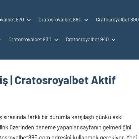
oyalbet 870
Cratosroyalbet 880
Cratosroyalbet 890
Cratosroyalbet 930
Cratosroyalbet 940
iş | Cratosroyalbet Aktif
ş sırasında farklı bir durumla karşılaştı çünkü eski
 link üzerinden deneme yapanlar sayfanın gelmediğini
ratosroyalbet885.com adresini kullanmak gerekiyor. Yeni