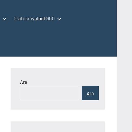
Cratosroyalbet 900
Ara
Ara