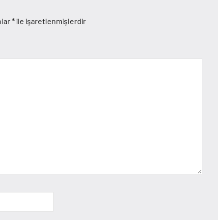
nlar
*
ile işaretlenmişlerdir