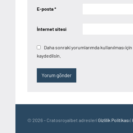
E-posta
*
İnternet sitesi
Daha sonraki yorumlarımda kullanılması için
kaydedilsin.
© 2026 – Cratosroyalbet adresleri
Gizlilik Politikası
|