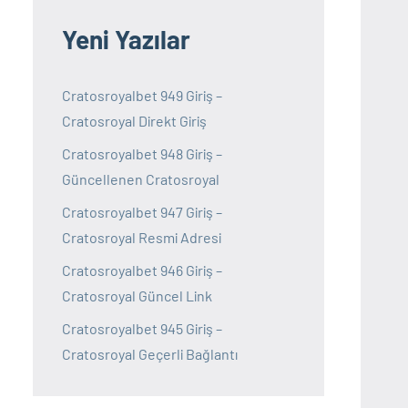
Yeni Yazılar
Cratosroyalbet 949 Giriş –
Cratosroyal Direkt Giriş
Cratosroyalbet 948 Giriş –
Güncellenen Cratosroyal
Cratosroyalbet 947 Giriş –
Cratosroyal Resmi Adresi
Cratosroyalbet 946 Giriş –
Cratosroyal Güncel Link
Cratosroyalbet 945 Giriş –
Cratosroyal Geçerli Bağlantı