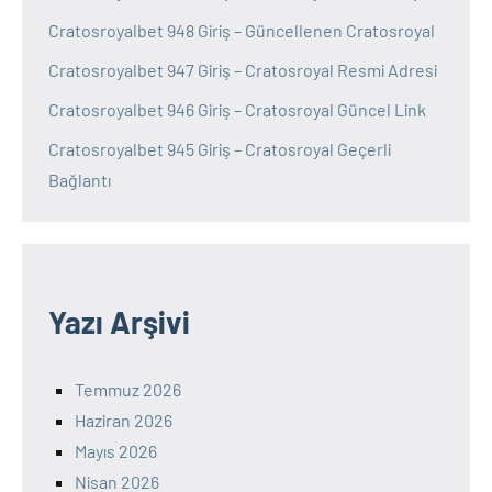
Cratosroyalbet 948 Giriş – Güncellenen Cratosroyal
Cratosroyalbet 947 Giriş – Cratosroyal Resmi Adresi
Cratosroyalbet 946 Giriş – Cratosroyal Güncel Link
Cratosroyalbet 945 Giriş – Cratosroyal Geçerli
Bağlantı
Yazı Arşivi
Temmuz 2026
Haziran 2026
Mayıs 2026
Nisan 2026