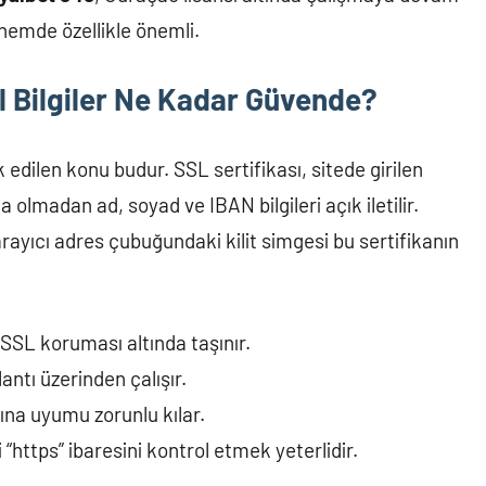
önemde özellikle önemli.
l Bilgiler Ne Kadar Güvende?
 edilen konu budur. SSL sertifikası, sitede girilen
ka olmadan ad, soyad ve IBAN bilgileri açık iletilir.
rayıcı adres çubuğundaki kilit simgesi bu sertifikanın
i SSL koruması altında taşınır.
lantı üzerinden çalışır.
rına uyumu zorunlu kılar.
https” ibaresini kontrol etmek yeterlidir.