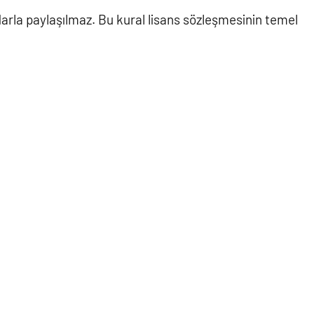
flarla paylaşılmaz. Bu kural lisans sözleşmesinin temel