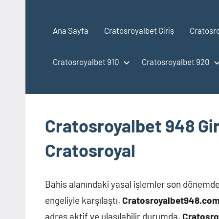
İçeriğe
geç
Ana Sayfa
Cratosroyalbet Giriş
Cratosr
Cratosroyalbet 910
Cratosroyalbet 920
Cratosroyalbet 948 Gi
Cratosroyal
Bahis alanındaki yasal işlemler son dönemde 
engeliyle karşılaştı.
Cratosroyalbet948.co
adres aktif ve ulaşılabilir durumda.
Cratosro