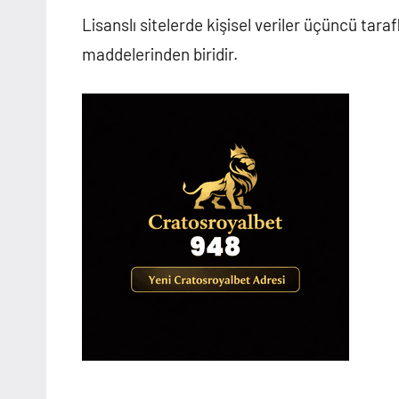
Lisanslı sitelerde kişisel veriler üçüncü tara
maddelerinden biridir.