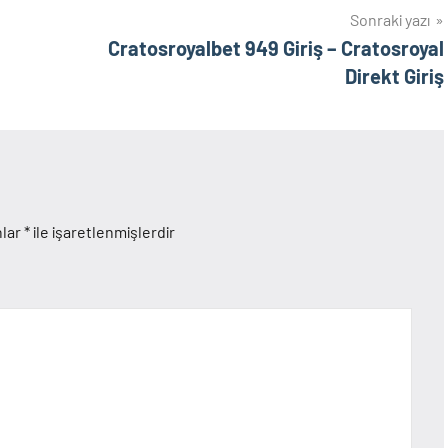
Sonraki yazı
Cratosroyalbet 949 Giriş – Cratosroyal
Direkt Giriş
nlar
*
ile işaretlenmişlerdir