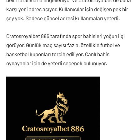
belirli aralıklarla engelleniyor ve Cratosroyalbet de buna
karşı yeni adres açıyor. Kullanıcılar için değişen pek bir
şey yok. Sadece güncel adresi kullanmaları yeterli.
Cratosroyalbet 886 tarafında spor bahisleri yoğun ilgi
görüyor. Günlük maç sayısı fazla, özellikle futbol ve
basketbol kuponları tercih ediliyor. Canlı bahis
oynayanlar için de yeterli seçenek bulunuyor.