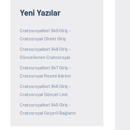
Yeni Yazılar
Cratosroyalbet 949 Giriş –
Cratosroyal Direkt Giriş
Cratosroyalbet 948 Giriş –
Güncellenen Cratosroyal
Cratosroyalbet 947 Giriş –
Cratosroyal Resmi Adresi
Cratosroyalbet 946 Giriş –
Cratosroyal Güncel Link
Cratosroyalbet 945 Giriş –
Cratosroyal Geçerli Bağlantı