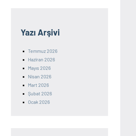
Yazı Arşivi
Temmuz 2026
Haziran 2026
Mayıs 2026
Nisan 2026
Mart 2026
Şubat 2026
Ocak 2026