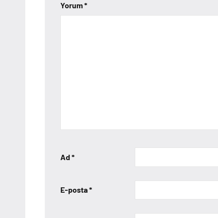
Yorum
*
Ad
*
E-posta
*