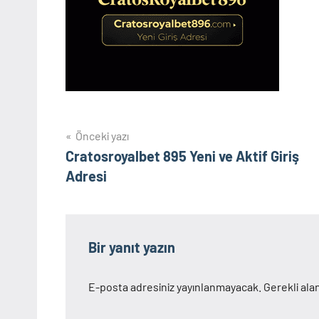
Yazı
Önceki yazı
Cratosroyalbet 895 Yeni ve Aktif Giriş
gezinmesi
Adresi
Bir yanıt yazın
E-posta adresiniz yayınlanmayacak.
Gerekli ala