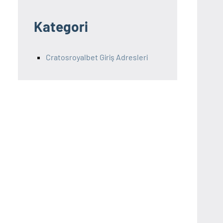
Kategori
Cratosroyalbet Giriş Adresleri