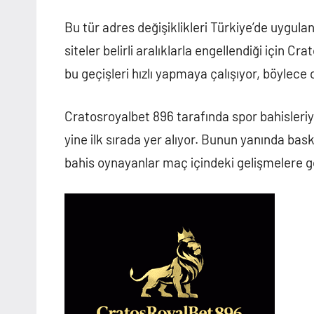
Bu tür adres değişiklikleri Türkiye’de uygulana
siteler belirli aralıklarla engellendiği için C
bu geçişleri hızlı yapmaya çalışıyor, böylece
Cratosroyalbet 896 tarafında spor bahisleriyl
yine ilk sırada yer alıyor. Bunun yanında baske
bahis oynayanlar maç içindeki gelişmelere g