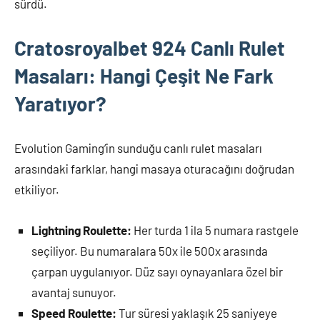
sürdü.
Cratosroyalbet 924 Canlı Rulet
Masaları: Hangi Çeşit Ne Fark
Yaratıyor?
Evolution Gaming’in sunduğu canlı rulet masaları
arasındaki farklar, hangi masaya oturacağını doğrudan
etkiliyor.
Lightning Roulette:
Her turda 1 ila 5 numara rastgele
seçiliyor. Bu numaralara 50x ile 500x arasında
çarpan uygulanıyor. Düz sayı oynayanlara özel bir
avantaj sunuyor.
Speed Roulette:
Tur süresi yaklaşık 25 saniyeye