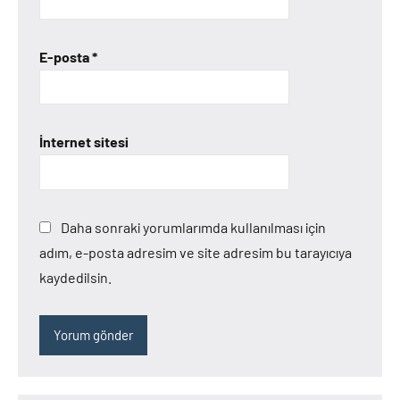
E-posta
*
İnternet sitesi
Daha sonraki yorumlarımda kullanılması için
adım, e-posta adresim ve site adresim bu tarayıcıya
kaydedilsin.