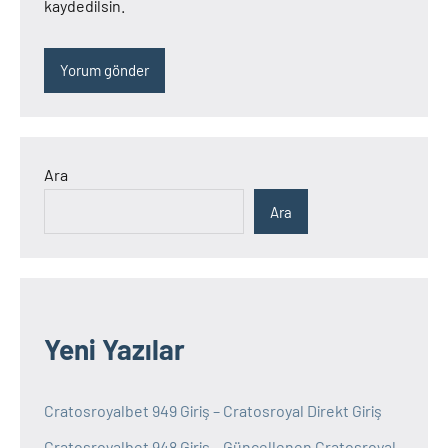
kaydedilsin.
Ara
Ara
Yeni Yazılar
Cratosroyalbet 949 Giriş – Cratosroyal Direkt Giriş
Cratosroyalbet 948 Giriş – Güncellenen Cratosroyal