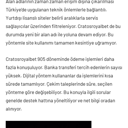
Alan adlarının zaman zaman erişim dışına çıkarılması
Türkiye’de uygulanan teknik önlemlerle bağlantılı.
Yurtdışı lisanslı siteler belirli aralıklarla servis
sağlayıcılar üzerinden filtreleniyor. Cratosroyalbet de bu
durumda yeni bir alan adı ile yoluna devam ediyor. Bu
yöntemle site kullanımı tamamen kesintiye uğramıyor.
Cratosroyalbet 905 döneminde ödeme işlemleri daha
fazla konuşuluyor. Banka transferi tercih edenlerin sayısı
yüksek. Dijital yöntem kullananlar da işlemlerini kısa
sürede tamamlıyor. Çekim taleplerinde süre, seçilen
yönteme göre değişebiliyor. Bu konuyla ilgili sorular
genelde destek hattına yöneltiliyor ve net bilgi oradan
alınıyor.