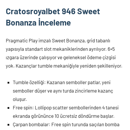
Cratosroyalbet 946 Sweet
Bonanza İnceleme
Pragmatic Play imzalı Sweet Bonanza, grid tabanlı
yapısıyla standart slot mekaniklerinden ayrılıyor. 6×5
ızgara üzerinde çalışıyor ve geleneksel ödeme çizgisi
yok. Kazançlar tumble mekaniğiyle yeniden şekilleniyor.
Tumble özelliği: Kazanan semboller patlar, yeni
semboller düşer ve aynı turda zincirleme kazanç
oluşur.
Free spin: Lollipop scatter sembollerinden 4 tanesi
ekranda görününce 10 ücretsiz döndürme başlar.
Çarpan bombalar: Free spin turunda saçılan bomba