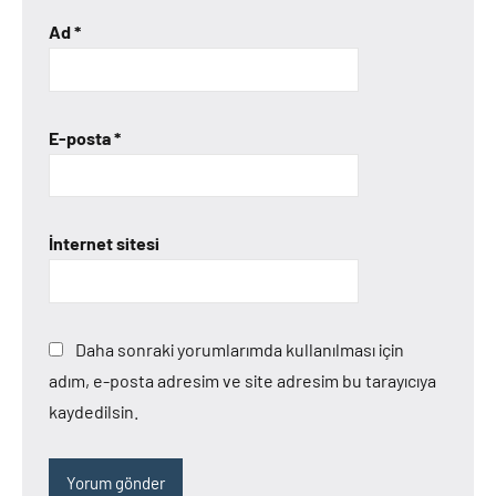
Ad
*
E-posta
*
İnternet sitesi
Daha sonraki yorumlarımda kullanılması için
adım, e-posta adresim ve site adresim bu tarayıcıya
kaydedilsin.